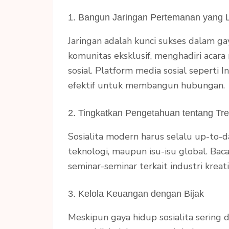
1. Bangun Jaringan Pertemanan yang 
Jaringan adalah kunci sukses dalam ga
komunitas eksklusif, menghadiri acara
sosial. Platform media sosial seperti 
efektif untuk membangun hubungan.
2. Tingkatkan Pengetahuan tentang Tre
Sosialita modern harus selalu up-to-d
teknologi, maupun isu-isu global. Baca 
seminar-seminar terkait industri kreati
3. Kelola Keuangan dengan Bijak
Meskipun gaya hidup sosialita sering