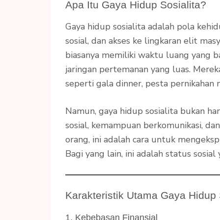
Apa Itu Gaya Hidup Sosialita?
Gaya hidup sosialita adalah pola keh
sosial, dan akses ke lingkaran elit ma
biasanya memiliki waktu luang yang b
jaringan pertemanan yang luas. Mereka 
seperti gala dinner, pesta pernikahan m
Namun, gaya hidup sosialita bukan han
sosial, kemampuan berkomunikasi, dan
orang, ini adalah cara untuk mengeksp
Bagi yang lain, ini adalah status sosial 
Karakteristik Utama Gaya Hidup 
1. Kebebasan Finansial