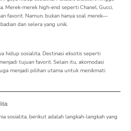
a. Merek-merek high-end seperti Chanel, Gucci,
ihan favorit. Namun, bukan hanya soal merek—
adian dan selera yang unik.
a hidup sosialita. Destinasi eksotis seperti
menjadi tujuan favorit. Selain itu, akomodasi
r juga menjadi pilihan utama untuk menikmati
ita
ia sosialita, berikut adalah langkah-langkah yang