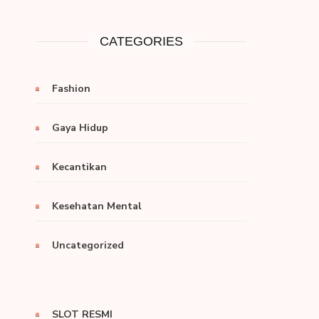
CATEGORIES
Fashion
Gaya Hidup
Kecantikan
Kesehatan Mental
Uncategorized
SLOT RESMI