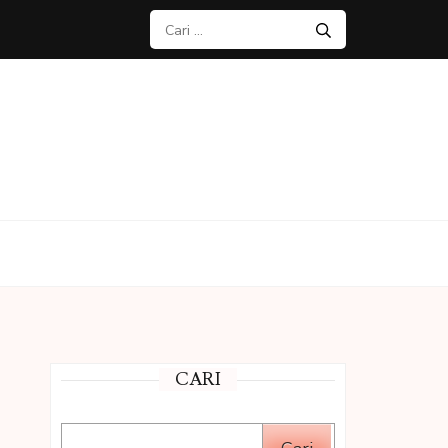
Cari
untuk:
CARI