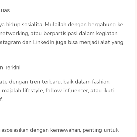
Luas
ya hidup sosialita. Mulailah dengan bergabung ke
 networking, atau berpartisipasi dalam kegiatan
Instagram dan LinkedIn juga bisa menjadi alat yang
n Terkini
ate dengan tren terbaru, baik dalam fashion,
majalah lifestyle, follow influencer, atau ikuti
f.
 diasosiasikan dengan kemewahan, penting untuk