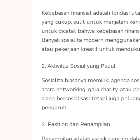
Kebebasan finansial adalah fondasi ut
yang cukup, sulit untuk menjalani k
untuk dicatat bahwa kebebasan finansia
Banyak sosialita modern menggunakan st
atau pekerjaan kreatif untuk menduk
2. Aktivitas Sosial yang Padat
Sosialita biasanya memiliki agenda so
acara networking, gala charity, atau pe
ajang bersosialisasi tetapi juga pel
pengaruh.
3. Fashion dan Penampilan
Penampilan adalah aspek penting dalam