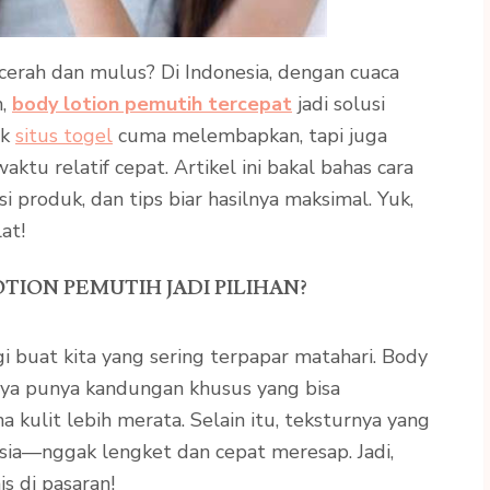
cerah dan mulus? Di Indonesia, dengan cuaca
m,
body lotion pemutih tercepat
jadi solusi
ak
situs togel
cuma melembapkan, tapi juga
u relatif cepat. Artikel ini bakal bahas cara
 produk, dan tips biar hasilnya maksimal. Yuk,
at!
ION PEMUTIH JADI PILIHAN?
gi buat kita yang sering terpapar matahari. Body
nya punya kandungan khusus yang bisa
 kulit lebih merata. Selain itu, teksturnya yang
esia—nggak lengket dan cepat meresap. Jadi,
s di pasaran!