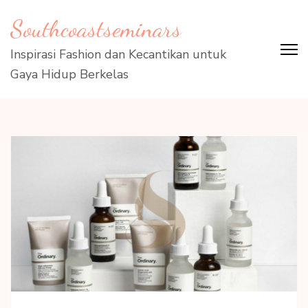
Lompat
Southcoastseminars
ke
konten
Inspirasi Fashion dan Kecantikan untuk
(Tekan
Gaya Hidup Berkelas
Enter)