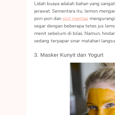
Lidah buaya adalah bahan yang sangat 
jerawat. Sementara itu, lemon meng
pori-pori dan
slot mantap
mengurangi 
segar dengan beberapa tetes jus lemo
menit sebelum di bilas. Namun, hindar
sedang terpapar sinar matahari langsu
3. Masker Kunyit dan Yogurt