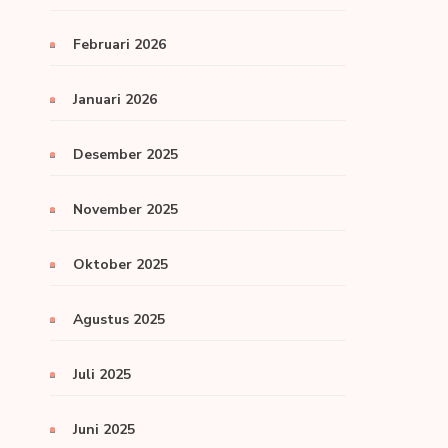
Februari 2026
Januari 2026
Desember 2025
November 2025
Oktober 2025
Agustus 2025
Juli 2025
Juni 2025