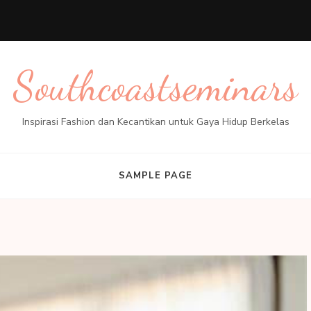
Southcoastseminars
Inspirasi Fashion dan Kecantikan untuk Gaya Hidup Berkelas
SAMPLE PAGE