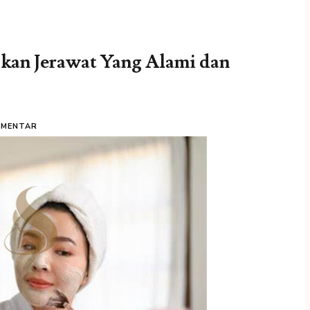
kan Jerawat Yang Alami dan
OMENTAR