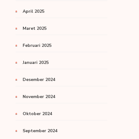
April 2025
Maret 2025
Februari 2025
Januari 2025
Desember 2024
November 2024
Oktober 2024
September 2024