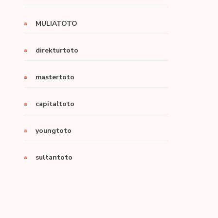
MULIATOTO
direkturtoto
mastertoto
capitaltoto
youngtoto
sultantoto