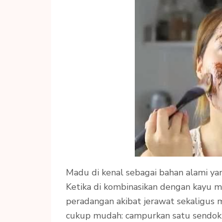
Madu di kenal sebagai bahan alami yang
Ketika di kombinasikan dengan kayu 
peradangan akibat jerawat sekaligus 
cukup mudah: campurkan satu sendo