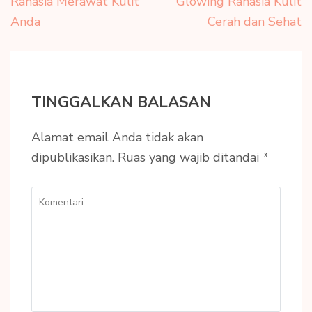
pos
Rahasia Merawat Kulit
Glowing Rahasia Kulit
Anda
Cerah dan Sehat
TINGGALKAN BALASAN
Alamat email Anda tidak akan
dipublikasikan.
Ruas yang wajib ditandai
*
Komentari