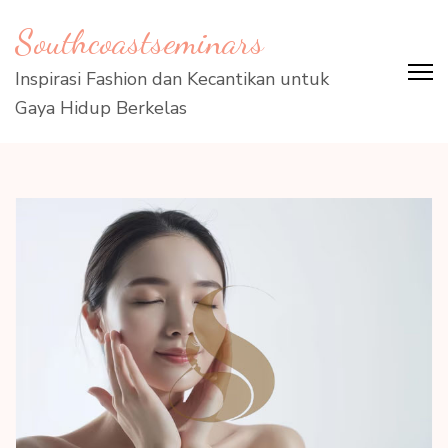
Lompat
Southcoastseminars
ke
konten
Inspirasi Fashion dan Kecantikan untuk
(Tekan
Gaya Hidup Berkelas
Enter)