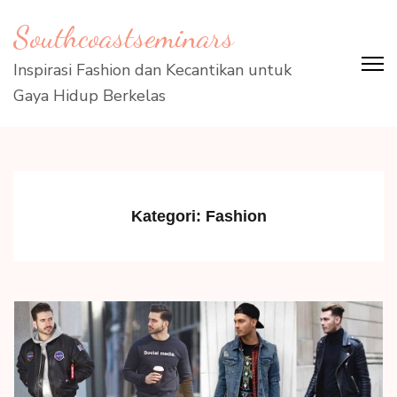
Lompat
Southcoastseminars
ke
konten
Inspirasi Fashion dan Kecantikan untuk
(Tekan
Gaya Hidup Berkelas
Enter)
Kategori:
Fashion