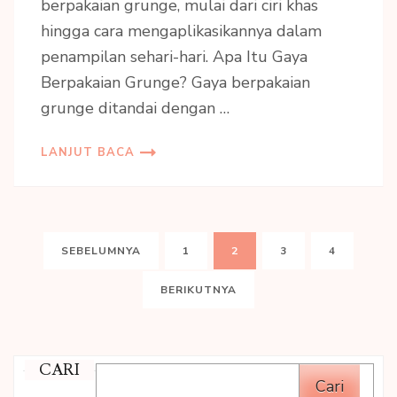
berpakaian grunge, mulai dari ciri khas
hingga cara mengaplikasikannya dalam
penampilan sehari-hari. Apa Itu Gaya
Berpakaian Grunge? Gaya berpakaian
grunge ditandai dengan …
LANJUT BACA
Paginasi
LAMAN
LAMAN
LAMAN
LAMAN
SEBELUMNYA
1
2
3
4
pos
BERIKUTNYA
CARI
Cari